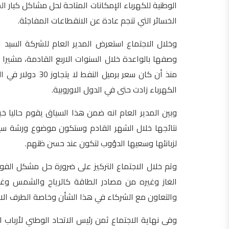
الوطنية للكهرباء الإمكانات المتاحة لحل مشاكل كبار ا
الخسائر التي تنجم عادة عن الانقطاعات المفاجئة.
وخلال الاجتماع استعرض المدير العام للشركة السيد ال
وصفها بالواعدة خلال السنوات الاربع القادمة، مشيرا 
الكهرباء زادت حتى في الدول الاوروبية.
وبين المدير العام انه ضمن هذا السياق يقوم حاليا خب
نتائجها خلال الشهر القادم وستكون موضوع ورشة سيشا
لزبانئها وسعيها الدؤوب لتكون عند حسن ظنهم.
وتم خلال الاجتماع التركيز على ضرورة حل مشكل الفوت
الغاز وغيره من مصادر الطاقة كالرياح والشمس وغير
والتعاون مع الشركاء في هذا الشأن وخاصة الطرف الاس
وفى نهاية الاجتماع ثمن رئيس الاتحاد الوطني لأرباب ا