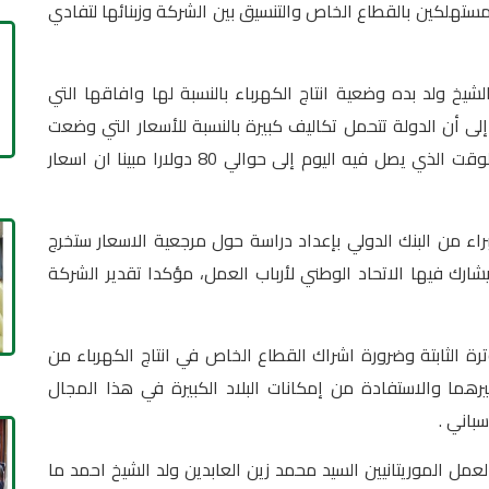
لمستهلكين بالقطاع الخاص والتنسيق بين الشركة وزبنائها لتفادي
شيخ ولد بده وضعية انتاج الكهرباء بالنسبة لها وافاقها التي
إلى أن الدولة تتحمل تكاليف كبيرة بالنسبة للأسعار التي وضعت
منذ أن كان سعر برميل النفط لا يتجاوز 30 دولار في الوقت الذي يصل فيه اليوم إلى حوالي 80 دولارا مبينا ان اسعار
راء من البنك الدولي بإعداد دراسة حول مرجعية الاسعار ستخرج
رك فيها الاتحاد الوطني لأرباب العمل، مؤكدا تقدير الشركة
رة الثابتة وضرورة اشراك القطاع الخاص في انتاج الكهرباء من
هما والاستفادة من إمكانات البلاد الكبيرة في هذا المجال
باني .
لعمل الموريتانيين السيد محمد زين العابدين ولد الشيخ احمد ما