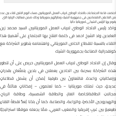
احتضنت قاعة الاجتماعات بالاتحاد الوطني لارباب العمل الموريتانيين مساء اليوم الاثنين لقاء بين عدد
من الفاعلين الاقتصاديين فى جمهورية اتشيك ونظرائهم بموريتانيا وذلك ضمن فعاليات الزيارة التى
يقوم بها الرئيس اتشيكي لموريتانيا حاليا .
واكد رئيس الاتحاد الوطني لارباب العمل الموريتانيين السيد محمد زين
العابدين ولد الشيخ احمد فى كلمة افتتح بها الاجتماع على أهميةِ هذا
اللقاء بالنسبة للقطاع الخاص الموريتاني واهتمامه بتطوير الشراكة مع
كونفدرالية الصناعة بجمهورية اتشيك
وقال إن الاتحاد الوطني لارباب العمل الموريتانيين حريص على أن تتطور
هذه الشراكة بسرعة بين اتحادينِ يعملان في بلدينِ يتمتّعانِ بقدراتٍ
وإمكانياتٍ واعدة. فالتعاونُ بين طرفينا يُمكن أن يشمل قطاعاتٍ
عديدةٍ، حيث تمتلك موريتانيا – كما تعلمون – إمكاناتٍ هائلةً في
مجالاتِ الطاقة(خاصة الغاز، والطاقة الشمسية، وطاقة الرياح،
والهيدروجين الأخضر)، والزراعة، والصناعة. كما أن بلدَنا يُعدُّ نقطةَ التقاءٍ
طبيعيةٍ بين غربِ إفريقيا والمغرب العربي، ممّا يجعله موقعًا استراتيجيًا