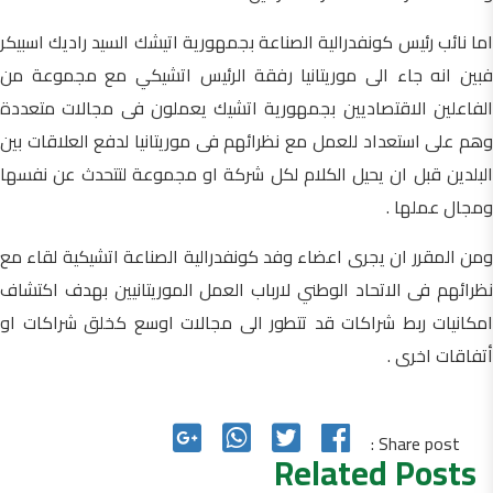
اما نائب رئيس كونفدرالية الصناعة بجمهورية اتيشك السيد راديك اسبيكر
فبين انه جاء الى موريتانيا رفقة الرئيس اتشيكي مع مجموعة من
الفاعلين الاقتصاديين بجمهورية اتشيك يعملون فى مجالات متعددة
وهم على استعداد للعمل مع نظرائهم فى موريتانيا لدفع العلاقات بين
البلدين قبل ان يحيل الكلام لكل شركة او مجموعة لتتحدث عن نفسها
ومجال عملها .
ومن المقرر ان يجرى اعضاء وفد كونفدرالية الصناعة اتشيكية لقاء مع
نظرائهم فى الاتحاد الوطني لارباب العمل الموريتانيين بهدف اكتشاف
امكانيات ربط شراكات قد تتطور الى مجالات اوسع كخلق شراكات او
أتفاقات اخرى .
Share post :
Related Posts