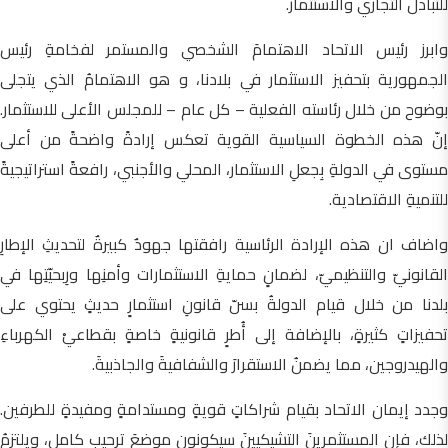
للتبادل التجاري والاستثمار.
وابرز رئيس الاتحاد الاهتمامَ الشخصي والمستمر لفخامةِ رئيس
الجمهورية بتحفيز الاستثمار في بلادنا، و هو الاهتمامُ الذي يتجلى
بوضوح من خلال رئاسته الفعلية – كل عام – للمجلس الأعلى للاستثمار.
إنّ هذه الخطوة السياسية القوية تعكس إرادةً واضحةً من أعلى
مستوى في الدولةِ بِجعلِ الاستثمار، المحلي والأجنبي، رافعةً استراتيجيةً
للتنميةِ الاقتصادية.
واضاف ان هذه الإرادة الرئاسية رافقتها جهودٌ كبيرةٌ لتحديثِ الإطارِ
القانونيّ والتنظيميّ، لضمانٍ حمايةِ الاستثمارات وأمنِها ورِبحيّتِها في
بلدنا من خلال قيام الدولةُ بسنّ قانونِ استثمارٍ حديثٍ يحتوي على
تحفيزاتٍ كثيرةٍ، بالإضافة إلى أُطرٍ قانونيةٍ خاصةٍ بقطاعيْ الكهرباءِ
والهيدروجين، مما يضمنُ الاستقرارَ والشفافيةَ والجاذبيةَ.
وجدد إيمان الاتحاد بقيام شراكاتٍ قويةٍ ومستدامةٍ ومفيدةٍ للطرفين.
لذلك، فإن المستثمرينَ التشيكيينَ سيكونون موضعَ ترحيبٍ كاملٍ، ويلتزمُ