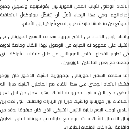
الاتحاد الوطني لأرباب العمل الموريتانيين بمُواكبتهم وتسهيلِ جميعِ
إجراءاتهم. وفي هذا الإطار، نأملُ أن يُشكّلَ بروتوكولُ الاتفاقيةِ
الموقّعِ بين منظمتيْنا خارطةَ طريقٍ لدفعِ شَراكتِنا إلى الأمام.
واشاد رئيس الاتحاد فى الاخير بجهود سعادة السفير الموريتاني فى
اتشيك على مجهوداته الجبارة فى الوصول لهذا اللقاء وخاصة لدوره
فى تطوير القطاع الخاص الموريتاني من خلال علاقات الشراكة التى
جمعته مع بعض الفاعلين الاوروبيين .
اما سعادة السفير الموريتاني بجمهورية اتشيك الدكتور كان ببوكر
فشكر الاتحاد الوطني على هذا اللقاء مع الفاعلين اتشيك مبرزا انه
امضى حتى الان سنتين بجمهورية اتيشك وهو يعمل من اجل تعزيز
العلاقات بين موريتانيا واتشيك مبرزا ان الزيارات والصلات التى تمت بين
البلدين توجت اليوم بزيارة الرئيس اتشيكي الذى كان مرفوقا بوفد من
رجال الاعمال اتشيك يبحث اليوم مع نظرائه فى موريتانيا افاق التعاون
واقامة الشراكات المثمرة للطرفين.