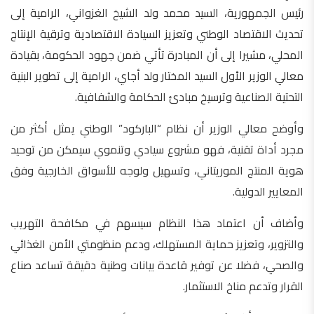
رئيس الجمهورية، السيد محمد ولد الشيخ الغزواني، الرامية إلى
تحديث الاقتصاد الوطني وتعزيز السيادة الاقتصادية وترقية الإنتاج
المحلي، مشيرا إلى أن المبادرة تأتي ضمن جهود الحكومة، بقيادة
معالي الوزير الأول السيد المختار ولد أجاي، الرامية إلى تطوير البنية
التحتية الصناعية وترسيخ مبادئ الحكامة والشفافية.
وأوضح معالي الوزير أن نظام “الباركود” الوطني يمثل أكثر من
مجرد أداة تقنية، فهو مشروع سيادي وتنموي سيمكن من توحيد
هوية المنتج الموريتاني، وتسهيل ولوجه للأسواق الخارجية وفق
المعايير الدولية.
وأضاف أن اعتماد هذا النظام سيسهم في مكافحة التهريب
والتزوير، وتعزيز حماية المستهلك، ودعم منظومتي الأمن الغذائي
والصحي، فضلا عن توفير قاعدة بيانات وطنية دقيقة تساعد صناع
القرار وتدعم مناخ الاستثمار.