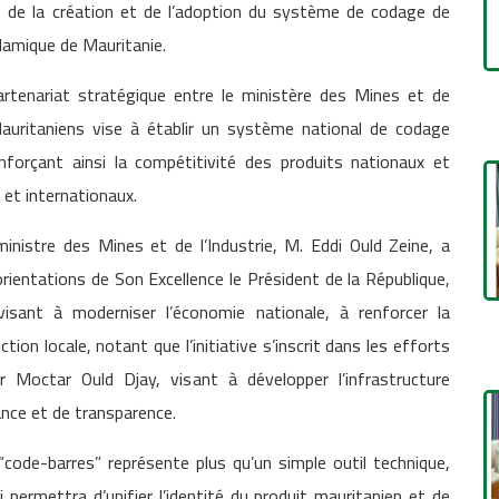
 de la création et de l’adoption du système de codage de
slamique de Mauritanie.
 partenariat stratégique entre le ministère des Mines et de
Mauritaniens vise à établir un système national de codage
nforçant ainsi la compétitivité des produits nationaux et
 et internationaux.
inistre des Mines et de l’Industrie, M. Eddi Ould Zeine, a
orientations de Son Excellence le Président de la République,
sant à moderniser l’économie nationale, à renforcer la
on locale, notant que l’initiative s’inscrit dans les efforts
Moctar Ould Djay, visant à développer l’infrastructure
nance et de transparence.
“code-barres” représente plus qu’un simple outil technique,
permettra d’unifier l’identité du produit mauritanien et de